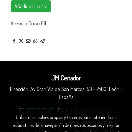
Añadir a la cesta
Anzuelo Doiku 611
JM Cenador
Dirección: Av Gran Vía de San Marcos, 53 - 24001 León -
España
Tlf:
987 22 02 66
- Email:
info@jmcenador.com
Utilizamos cookies propias y terceros para obtener datos
Horarios: Lunes a Viernes 10:00 a 14:00 y de 17:00 a
estadísticos de la navegación de nuestros usuarios y mejorar
20:30 - Sabados 10:30 a 14:00 y de 17:30 a 20:00