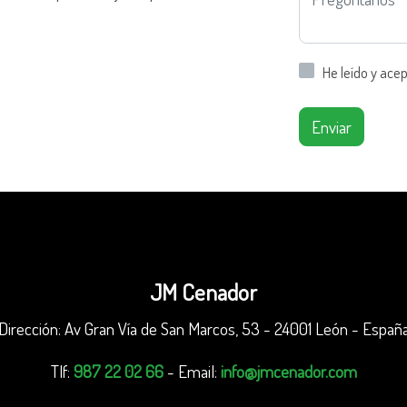
He leído y ace
Enviar
JM Cenador
Dirección: Av Gran Vía de San Marcos, 53 - 24001 León - Españ
Tlf:
987 22 02 66
- Email:
info@jmcenador.com