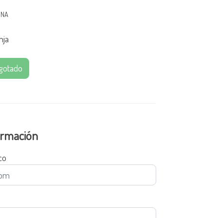
0NA
nja
gotado
formación
co