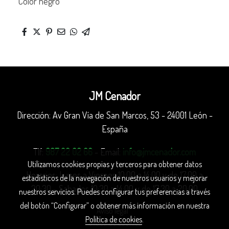
Color negro
JM Cenador
Dirección: Av Gran Vía de San Marcos, 53 - 24001 León -
España
Tlf:
987 22 02 66
- Email:
info@jmcenador.com
Utilizamos cookies propias y terceros para obtener datos
Horarios: Lunes a Viernes 10:00 a 14:00 y de 17:00 a
estadísticos de la navegación de nuestros usuarios y mejorar
20:30 - Sabados 10:30 a 14:00 y de 17:30 a 20:00
nuestros servicios. Puedes configurar tus preferencias a través
del botón “Configurar” o obtener más información en nuestra
Aviso legal
Política de cookies
.
Política de cookies