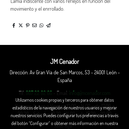
Lamia iridiscente con varios reflejos en función del
movimiento y el enrrollado.
JM Cenador
Dirección: Av Gran Vía de San Marcos, 53 - 24001 León -
España
Tlf:
987 22 02 66
- Email:
info@jmcenador.com
Utilizamos cookies propias y terceros para obtener datos
Horarios: Lunes a Viernes 10:00 a 14:00 y de 17:00 a
estadísticos de la navegación de nuestros usuarios y mejorar
20:30 - Sabados 10:30 a 14:00 y de 17:30 a 20:00
nuestros servicios. Puedes configurar tus preferencias a través
del botón “Configurar” o obtener más información en nuestra
Aviso legal