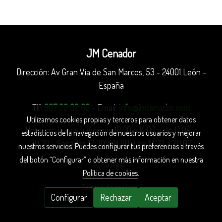
JM Cenador
Dirección: Av Gran Vía de San Marcos, 53 - 24001 León -
España
Tlf:
987 22 02 66
- Email:
info@jmcenador.com
Utilizamos cookies propias y terceros para obtener datos
Horarios: Lunes a Viernes 10:00 a 14:00 y de 17:00 a
estadísticos de la navegación de nuestros usuarios y mejorar
20:30 - Sabados 10:30 a 14:00 y de 17:30 a 20:00
nuestros servicios. Puedes configurar tus preferencias a través
del botón “Configurar” o obtener más información en nuestra
Aviso legal
Política de cookies
.
Política de cookies
Gestión de cookies
Configurar
Rechazar
Aceptar