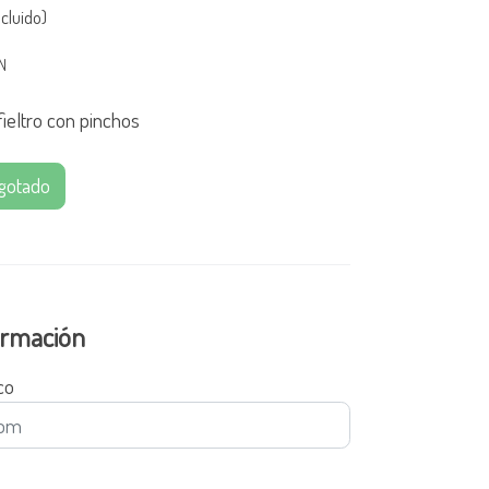
cluido)
IN
fieltro con pinchos
gotado
formación
co