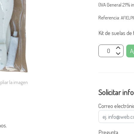
(IVA General 21% in
Referencia:
AFIELP
Kit de suelas de 
A
pliar la imagen
Solicitar in
Correo electróni
hos.
Pregunta