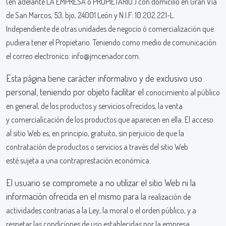
(en adelante LA EMPRESA ó PROPIETARIO ) con
domicilio en Gran Vía
de San Marcos, 53, bjo, 24001 León y N.I.F: 10.202.221-L.
Independiente
de otras unidades de negocio ó comercialización que
pudiera tener el Propietario. Teniendo como
medio de comunicación
el correo electronico: info@jmcenador.com.
Esta página tiene carácter informativo y de exclusivo uso
personal, teniendo por objeto facilitar el
conocimiento al público
en general, de los productos y servicios ofrecidos, la venta
y
comercialicación de los productos que aparecen en ella. El acceso
al sitio Web es, en principio,
gratuito, sin perjuicio de que la
contratación de productos o servicios a través del sitio Web
esté
sujeta a una contraprestación económica.
El usuario se compromete a no utilizar el sitio Web ni la
información ofrecida en el mismo para la
realización de
actividades contrarias a la Ley, la moral o el orden público, y a
respetar las
condiciones de uso establecidas por la empresa.