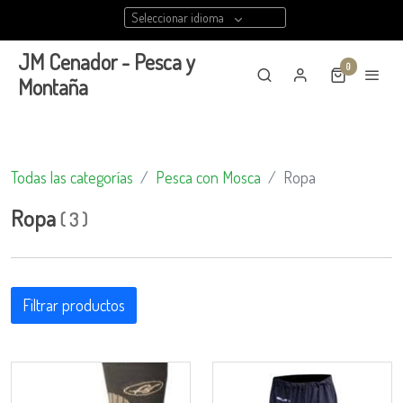
Seleccionar idioma
JM Cenador - Pesca y
0
Montaña
Todas las categorías
Pesca con Mosca
Ropa
Ropa
(
3
)
Filtrar productos